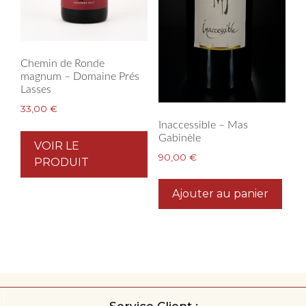
Chemin de Ronde
magnum – Domaine Prés
Lasses
33,00
€
Inaccessible – Mas
Gabinèle
VOIR LE
90,00
€
PRODUIT
Ajouter au panier