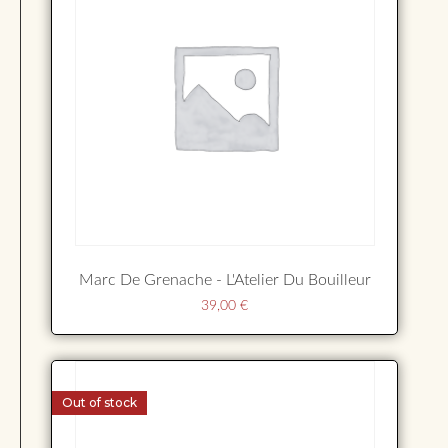
Marc De Grenache - L'Atelier Du Bouilleur
39,00
€
Out of stock