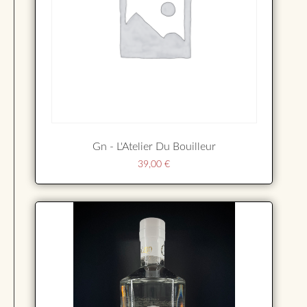
Gn - L'Atelier Du Bouilleur
39,00
€