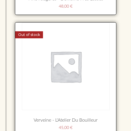
48,00
€
Out of stock
Verveine - L'Atelier Du Bouilleur
45,00
€