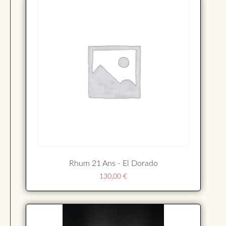
Rhum 21 Ans - El Dorado
130,00
€