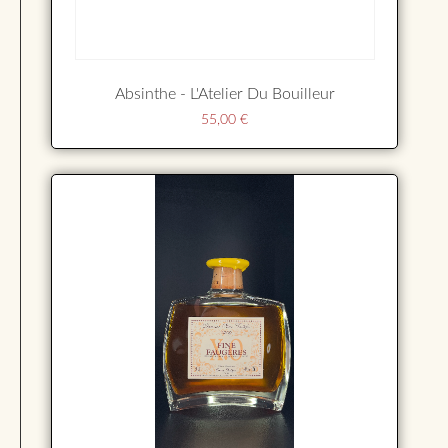
Absinthe - L'Atelier Du Bouilleur
55,00
€