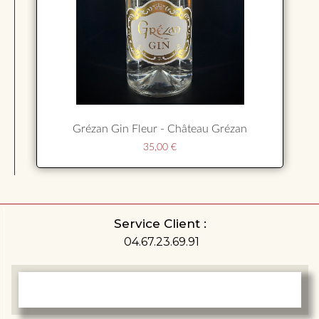
Grézan Gin Fleur - Château Grézan
35,00
€
Service Client :
04.67.23.69.91