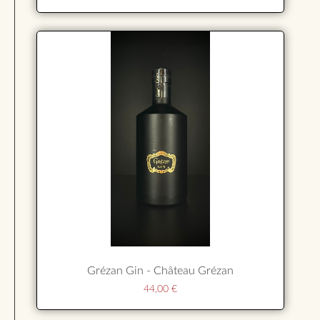
Grézan Gin - Château Grézan
44,00
€