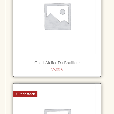
Gn - L'Atelier Du Bouilleur
39,00
€
Out of stock