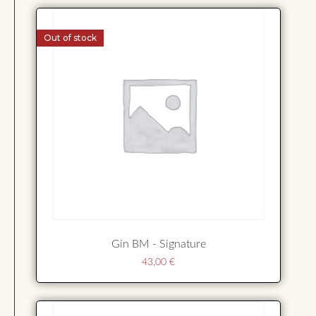
Out of stock
Gin BM - Signature
43,00
€