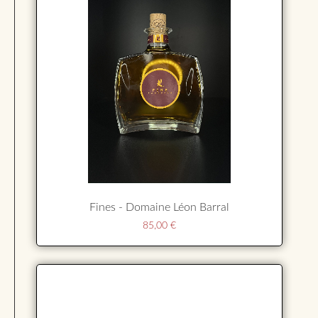
Fines - Domaine Léon Barral
85,00
€