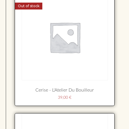
Out of stock
Cerise - L'Atelier Du Bouilleur
39,00
€