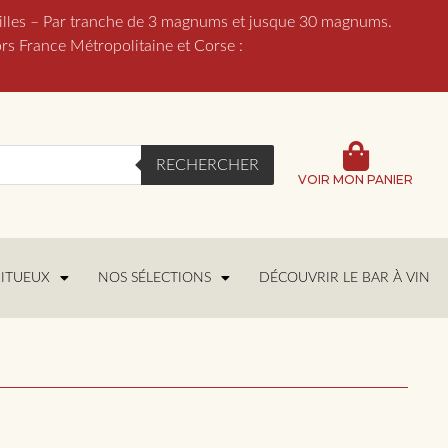
lles – Par tranche de 3 magnums et jusque 30 magnums.
France Métropolitaine et Corse :
RECHERCHER
VOIR MON PANIER
RITUEUX
NOS SÉLECTIONS
DÉCOUVRIR LE BAR À VIN