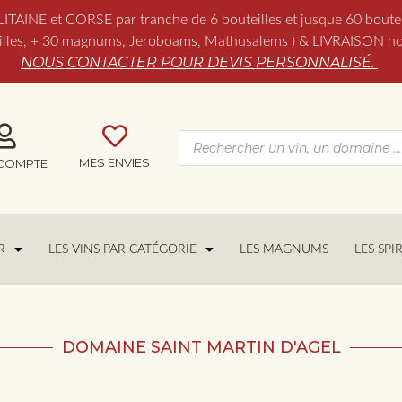
NE et CORSE par tranche de 6 bouteilles et jusque 60 boutei
es, + 30 magnums, Jeroboams, Mathusalems ) & LIVRAISON hors 
NOUS CONTACTER POUR DEVIS PERSONNALISÉ.
MES ENVIES
COMPTE
R
LES VINS PAR CATÉGORIE
LES MAGNUMS
LES SPI
DOMAINE SAINT MARTIN D'AGEL