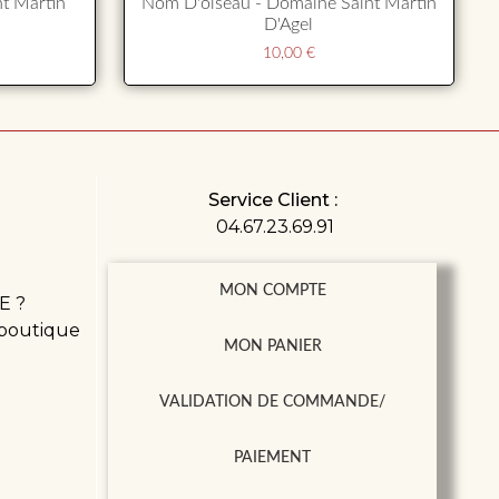
t Martin
Nom D'oiseau - Domaine Saint Martin
D'Agel
10,00
€
Service Client :
04.67.23.69.91
MON COMPTE
E ?
 boutique
MON PANIER
VALIDATION DE COMMANDE/
PAIEMENT