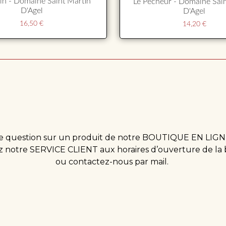
rin - Domaine Saint Martin
Le Pêcheur - Domaine Sain
D'Agel
D'Agel
16,50
€
14,20
€
 question sur un produit de notre BOUTIQUE EN LIGN
 notre SERVICE CLIENT aux horaires d’ouverture de la
ou contactez-nous par mail.