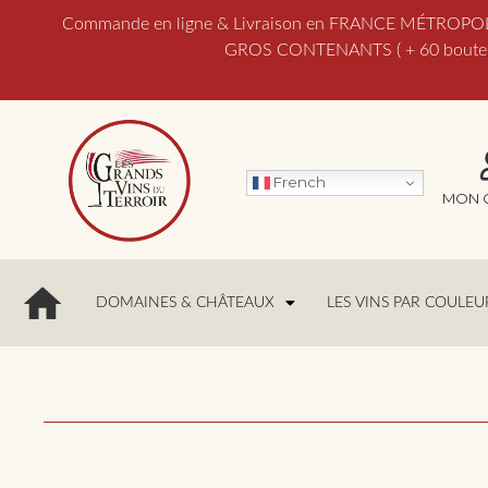
Commande en ligne & Livraison en FRANCE MÉTROPOLITAI
GROS CONTENANTS ( + 60 bouteill
French
MON 
DOMAINES & CHÂTEAUX
LES VINS PAR COULEU