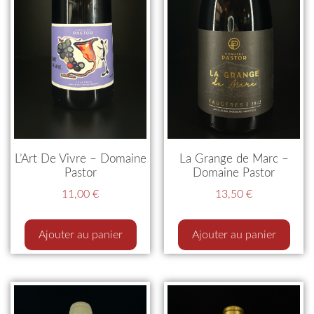
L’Art De Vivre – Domaine
La Grange de Marc –
Pastor
Domaine Pastor
11,00
€
13,50
€
Ajouter au panier
Ajouter au panier