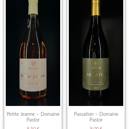
Petite Jeanne – Domaine
Passation – Domaine
Pastor
Pastor
8,50
€
9,00
€