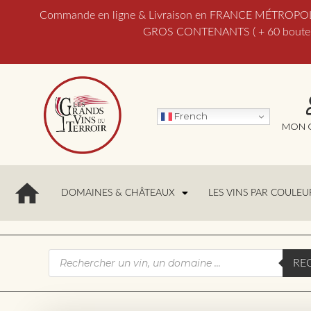
Commande en ligne & Livraison en FRANCE MÉTROPOLITAI
GROS CONTENANTS ( + 60 bouteill
French
MON 
DOMAINES & CHÂTEAUX
LES VINS PAR COULEU
RE