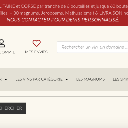
NE et CORSE par tranche de 6 bouteilles et jusque 60 boutei
es, + 30 magnums, Jeroboams, Mathusalems ) & LIVRAISON hors 
NOUS CONTACTER POUR DEVIS PERSONNALISÉ.
MES ENVIES
COMPTE
R
LES VINS PAR CATÉGORIE
LES MAGNUMS
LES SPI
CHERCHER