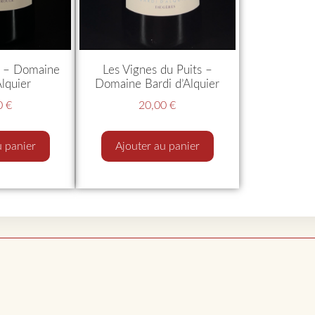
s – Domaine
Les Vignes du Puits –
Alquier
Domaine Bardi d’Alquier
0
€
20,00
€
u panier
Ajouter au panier