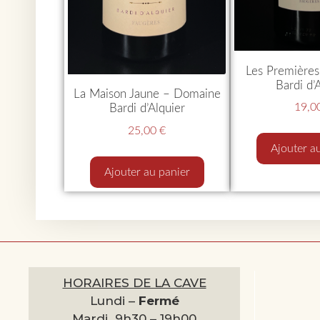
Les Première
Bardi d’
La Maison Jaune – Domaine
19,0
Bardi d’Alquier
25,00
€
Ajouter a
Ajouter au panier
HORAIRES DE LA CAVE
Lundi –
Fermé
Mardi 9h30 –
19h00