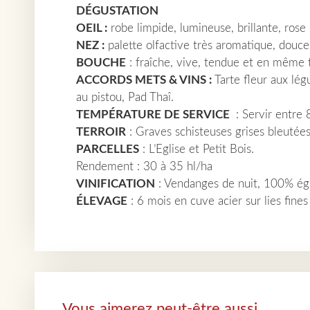
DÉGUSTATION
OEIL :
robe limpide, lumineuse, brillante, rose 
NEZ :
palette olfactive très aromatique, douc
BOUCHE
: fraîche, vive, tendue et en même
ACCORDS METS & VINS :
Tarte fleur aux lég
au pistou, Pad Thaî.
TEMPÉRATURE DE SERVICE
: Servir entre 
TERROIR
: Graves schisteuses grises bleutées 
PARCELLES
: L’Eglise et Petit Bois.
Rendement : 30 à 35 hl/ha
VINIFICATION
: Vendanges de nuit, 100% égra
ÉLEVAGE
: 6 mois en cuve acier sur lies fines
Vous aimerez peut-être aussi…