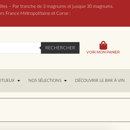
lles – Par tranche de 3 magnums et jusque 30 magnums.
France Métropolitaine et Corse :
RECHERCHER
VOIR MON PANIER
RITUEUX
NOS SÉLECTIONS
DÉCOUVRIR LE BAR À VIN