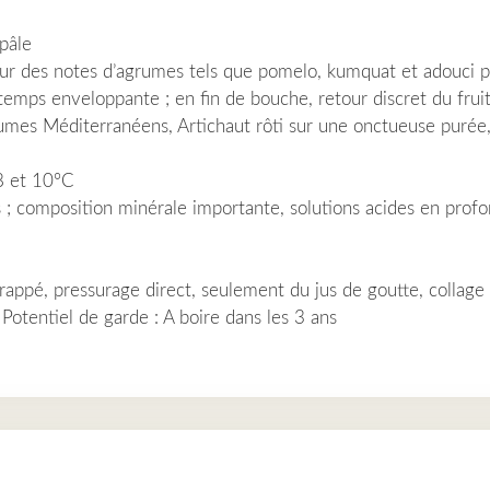
pâle
eur des notes d’agrumes tels que pomelo, kumquat et adouci pa
 temps enveloppante ; en fin de bouche, retour discret du frui
umes Méditerranéens, Artichaut rôti sur une onctueuse purée
8 et 10
°
C
; composition minérale importante, solutions acides en profonde
ppé, pressurage direct, seulement du jus de goutte, collage vé
 Potentiel de garde : A boire dans les 3 ans