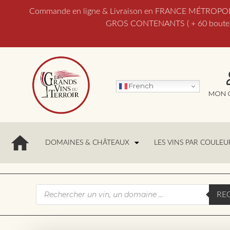
Commande en ligne & Livraison en FRANCE MÉTROPOLITAI
GROS CONTENANTS ( + 60 bouteill
French
MON 
DOMAINES & CHÂTEAUX
LES VINS PAR COULEU
RE