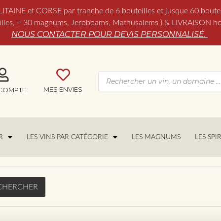
NE et CORSE par tranche de 6 bouteilles et jusque 60 boutei
es, + 30 magnums, Jeroboams, Mathusalems ) & LIVRAISON hors 
NOUS CONTACTER POUR DEVIS PERSONNALISÉ.
MES ENVIES
COMPTE
R
LES VINS PAR CATÉGORIE
LES MAGNUMS
LES SPI
CHERCHER