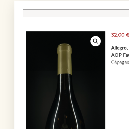
32,00
Allegro,
AOP Fa
Cépages 