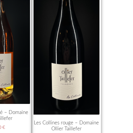
osé – Domaine
illefer
Les Collines rouge – Domaine
0
€
Ollier Taillefer