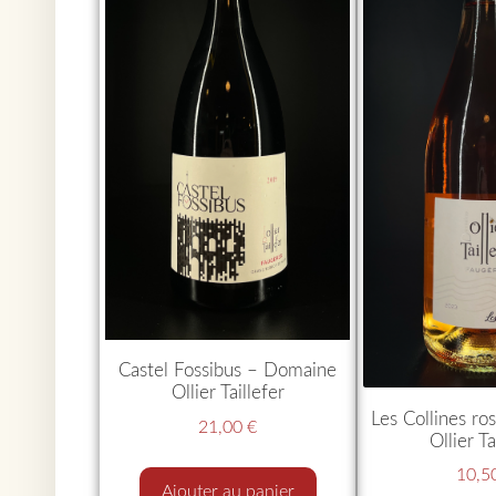
Castel Fossibus – Domaine
Ollier Taillefer
Les Collines r
21,00
€
Ollier Ta
10,5
Ajouter au panier