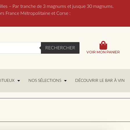
lles – Par tranche de 3 magnums et jusque 30 magnums.
France Métropolitaine et Corse :
RECHERCHER
VOIR MON PANIER
RITUEUX
NOS SÉLECTIONS
DÉCOUVRIR LE BAR À VIN