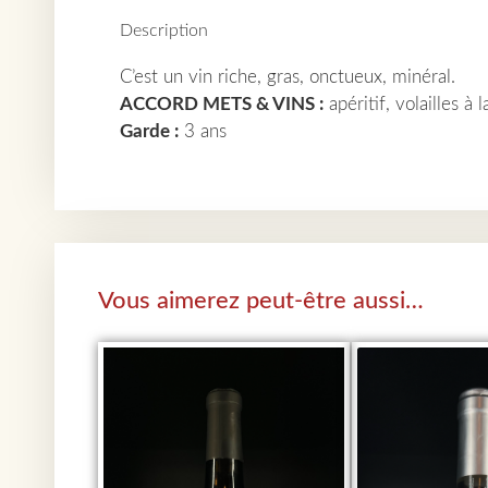
Description
C’est un vin riche, gras, onctueux, minéral.
ACCORD METS & VINS :
apéritif, volailles à
Garde :
3 ans
Vous aimerez peut-être aussi…