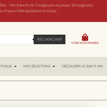
lles – Par tranche de 3 magnums et jusque 30 magnums.
France Métropolitaine et Corse :
RECHERCHER
VOIR MON PANIER
RITUEUX
NOS SÉLECTIONS
DÉCOUVRIR LE BAR À VIN