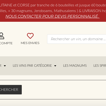
NE et CORSE par tranche de 6 bouteilles et jusque 60 boutei
es, + 30 magnums, Jeroboams, Mathusalems ) & LIVRAISON hors 
NOUS CONTACTER POUR DEVIS PERSONNALISÉ.
MES ENVIES
COMPTE
R
LES VINS PAR CATÉGORIE
LES MAGNUMS
LES SPI
CHERCHER