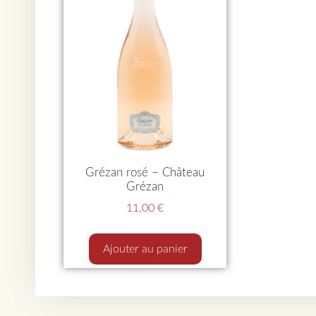
Grézan rosé – Château
Grézan
11,00
€
Ajouter au panier