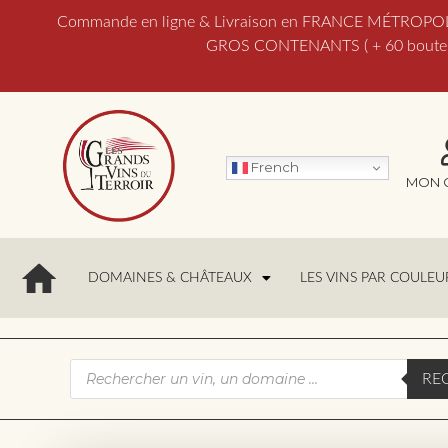
Commande en ligne & Livraison en FRANCE MÉTROPOLITAI
GROS CONTENANTS ( + 60 bouteill
French
MON 
DOMAINES & CHÂTEAUX
LES VINS PAR COULEU
RE