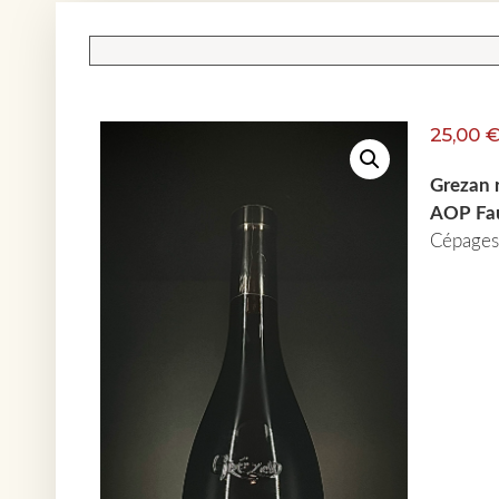
25,00
Grezan 
AOP Fau
Cépages 