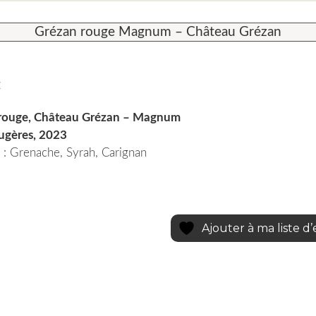
Grézan rouge Magnum – Château Grézan
€
rouge, Château Grézan – Magnum
gères, 2023
: Grenache, Syrah, Carignan
Ajouter à ma liste d’