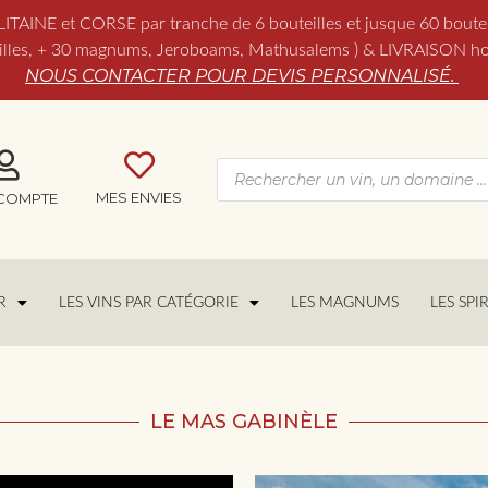
NE et CORSE par tranche de 6 bouteilles et jusque 60 boutei
es, + 30 magnums, Jeroboams, Mathusalems ) & LIVRAISON hors 
NOUS CONTACTER POUR DEVIS PERSONNALISÉ.
MES ENVIES
COMPTE
R
LES VINS PAR CATÉGORIE
LES MAGNUMS
LES SPI
LE MAS GABINÈLE