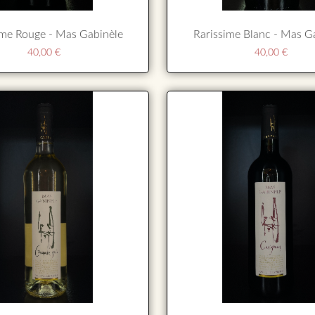
Rarissime Blanc - Mas G
ime Rouge - Mas Gabinèle
40,00
€
40,00
€