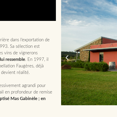
rière dans l’exportation de
993. Sa sélection est
es vins de vignerons
 lui ressemble
. En 1997, il
ellation Faugères, déjà
devient réalité.
ressivement agrandi pour
vail en profondeur de remise
ptisé Mas Gabinèle ; en