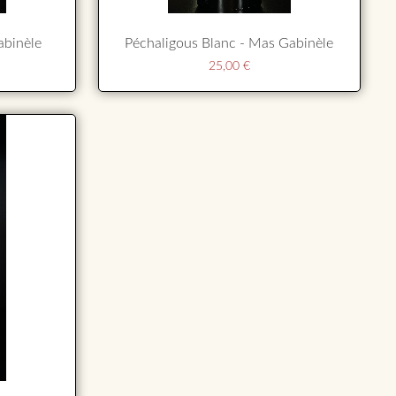
abinèle
Péchaligous Blanc - Mas Gabinèle
25,00
€