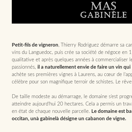
Petit-fils de vigneron
, Thierry Rodriguez démarre sa car
vins du Languedoc, puis crée sa société de négoce en 1
qualitative et après quelques années à commercialiser l
passionnés,
il a naturellement envie de faire un vin qui
achète ses premières vignes à Laurens, au cœur de l’app
célèbre pour son magnifique terroir de schistes. Le rêve 
De taille modeste au démarrage, le domaine s’est prog
atteindre aujourd’hui 20 hectares. Cela a permis un tra
en état de chaque nouvelle parcelle.
Le domaine est ba
occitan, unà gabinelà désigne un cabanon de vigne.