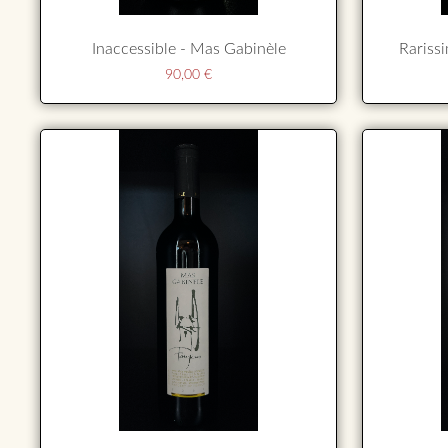
Inaccessible - Mas Gabinèle
Rariss
90,00
€