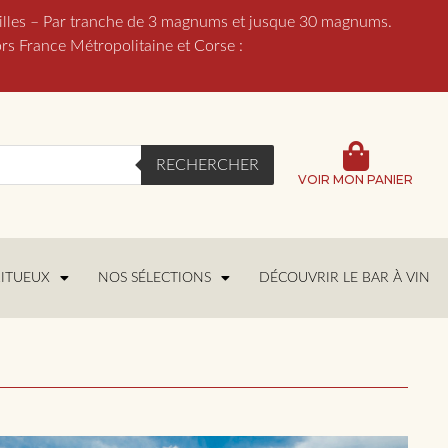
lles – Par tranche de 3 magnums et jusque 30 magnums.
France Métropolitaine et Corse :
RECHERCHER
VOIR MON PANIER
RITUEUX
NOS SÉLECTIONS
DÉCOUVRIR LE BAR À VIN