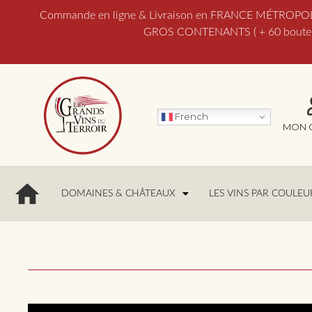
Commande en ligne & Livraison en FRANCE MÉTROPOLITAI
GROS CONTENANTS ( + 60 bouteill
French
MON 
DOMAINES & CHÂTEAUX
LES VINS PAR COULEU