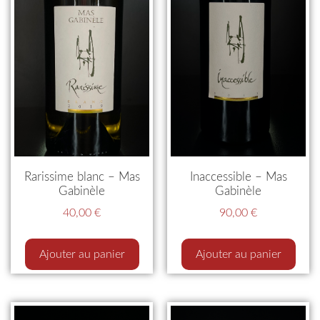
Rarissime blanc – Mas
Inaccessible – Mas
Gabinèle
Gabinèle
40,00
€
90,00
€
Ajouter au panier
Ajouter au panier