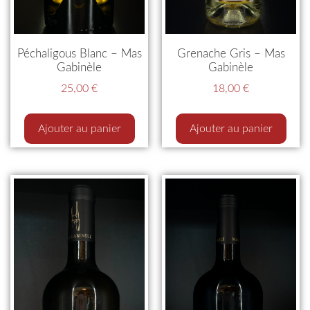
Grenache Gris – Mas
Péchaligous Blanc – Mas
Gabinèle
Gabinèle
18,00
€
25,00
€
Ajouter au panier
Ajouter au panier