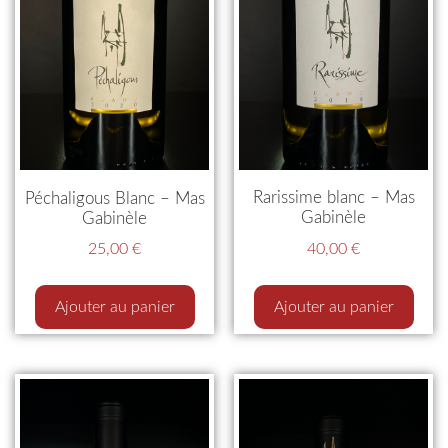
Rarissime blanc – Mas
Péchaligous Blanc – Mas
Gabinèle
Gabinèle
40,00
€
25,00
€
Ajouter au panier
Ajouter au panier