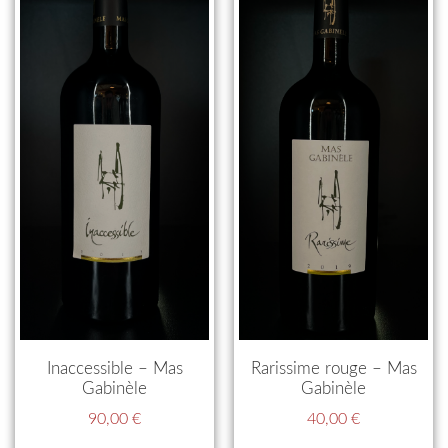
Inaccessible – Mas
Rarissime rouge – Mas
Gabinèle
Gabinèle
90,00
€
40,00
€