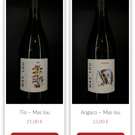
Tio – Mas lou
Angaco – Mas lou
21,00
€
13,00
€