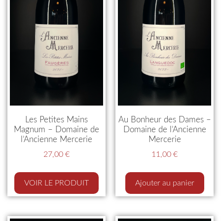
Les Petites Mains
Au Bonheur des Dames –
Magnum – Domaine de
Domaine de l’Ancienne
l’Ancienne Mercerie
Mercerie
27,00
€
11,00
€
VOIR LE PRODUIT
Ajouter au panier