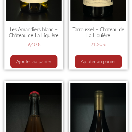
Les Amandiers blanc –
Tarroussel – Château de
Château de La Liquière
La Liquière
9,40
€
21,20
€
Ajouter au panier
Ajouter au panier