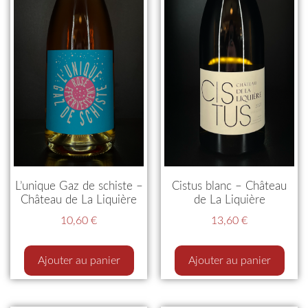
L’unique Gaz de schiste –
Cistus blanc – Château
Château de La Liquière
de La Liquière
10,60
€
13,60
€
Ajouter au panier
Ajouter au panier