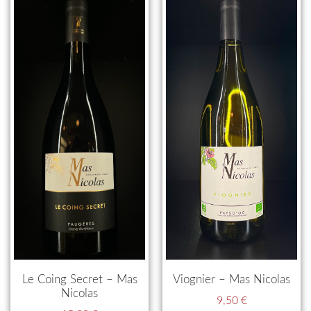
Le Coing Secret – Mas
Viognier – Mas Nicolas
Nicolas
9,50
€