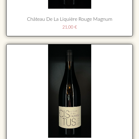
Château De La Liquière Rouge Magnum
21,00
€