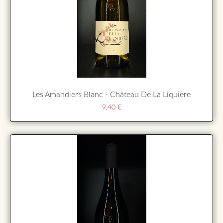
Les Amandiers Blanc - Château De La Liquière
9,40
€