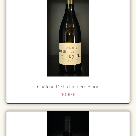
Château De La Liquière Blanc
10,40
€