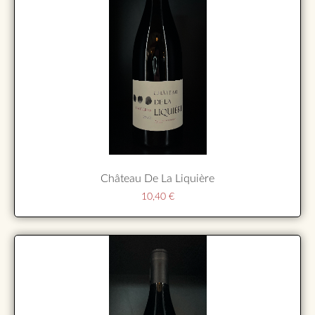
Château De La Liquière
10,40
€