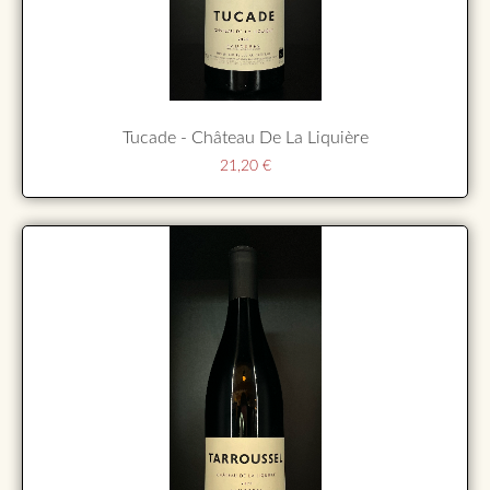
Tucade - Château De La Liquière
21,20
€