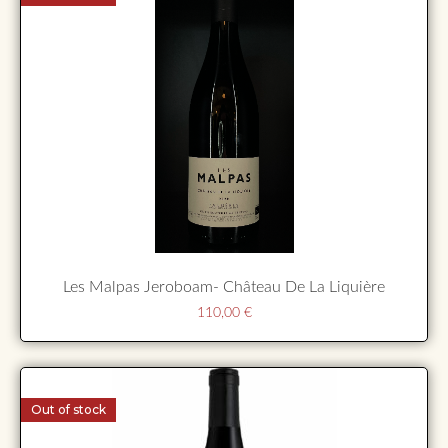
Les Malpas Jeroboam- Château De La Liquière
110,00
€
Out of stock