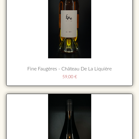
Fine Faugères - Château De La Liquière
59,00
€