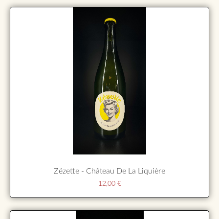
Zézette - Château De La Liquière
12,00
€