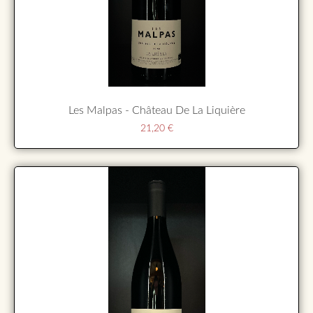
Les Malpas - Château De La Liquière
21,20
€