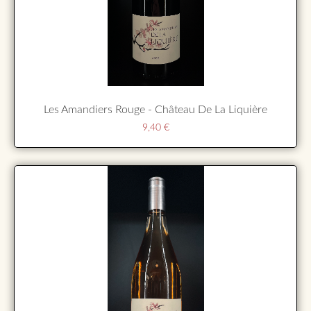
Les Amandiers Rouge - Château De La Liquière
9,40
€