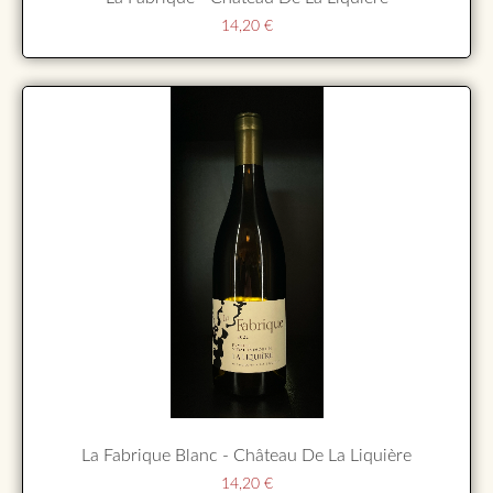
14,20
€
La Fabrique Blanc - Château De La Liquière
14,20
€