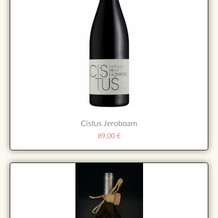
Cistus Jeroboam
89,00
€