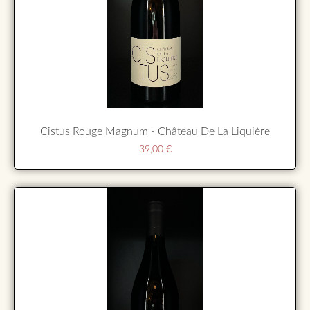
Cistus Rouge Magnum - Château De La Liquière
39,00
€