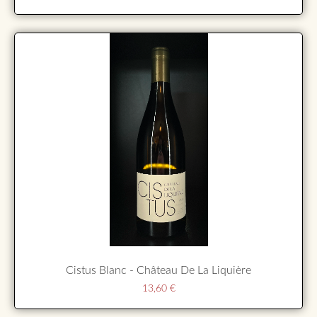
Cistus Blanc - Château De La Liquière
13,60
€