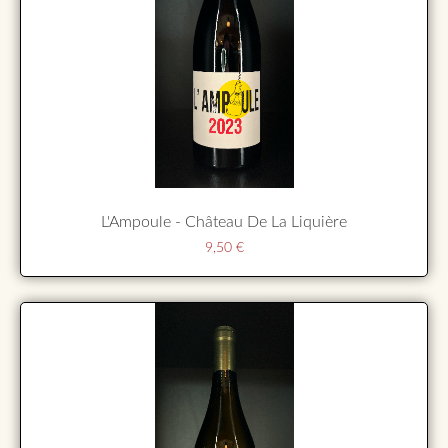
L'Ampoule - Château De La Liquière
9,50
€