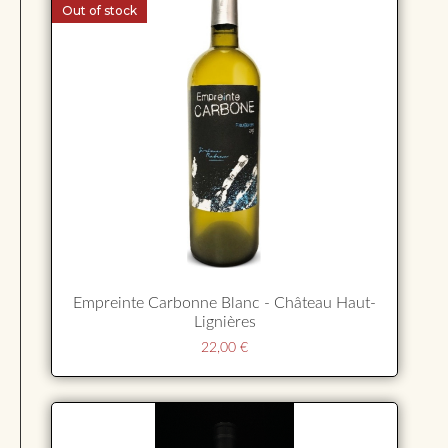
Out of stock
Empreinte Carbonne Blanc - Château Haut-
Lignières
22,00
€