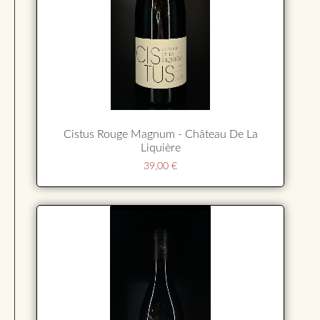
Cistus Rouge Magnum - Château De La
Liquière
39,00
€