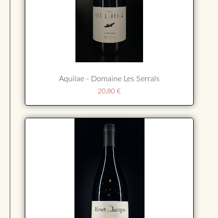
Aquilae - Domaine Les Serrals
20,80
€