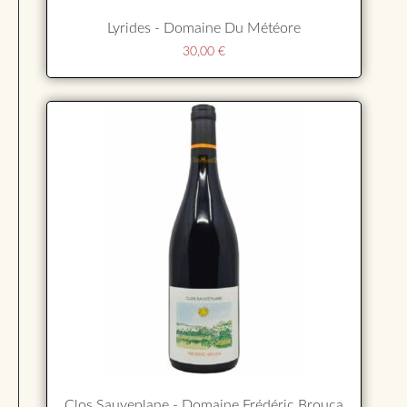
Lyrides - Domaine Du Météore
30,00
€
Clos Sauveplane - Domaine Frédéric Brouca