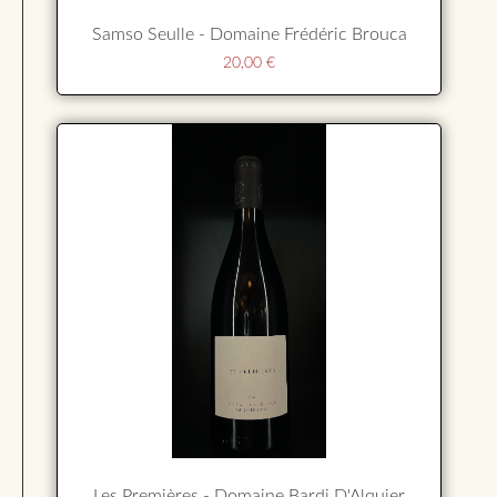
Samso Seulle - Domaine Frédéric Brouca
20,00
€
Les Premières - Domaine Bardi D'Alquier