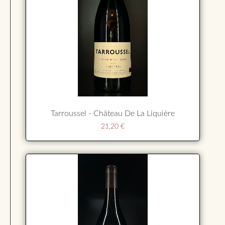
Tarroussel - Château De La Liquière
21,20
€