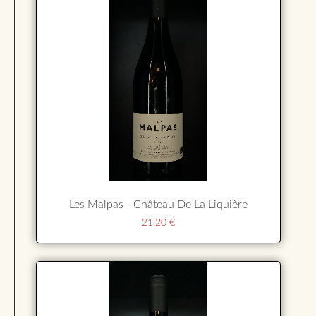
Les Malpas - Château De La Liquière
21,20
€