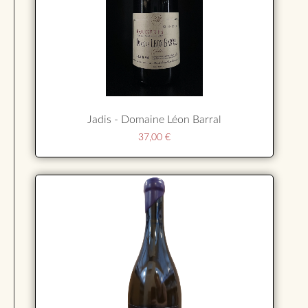
Jadis - Domaine Léon Barral
37,00
€