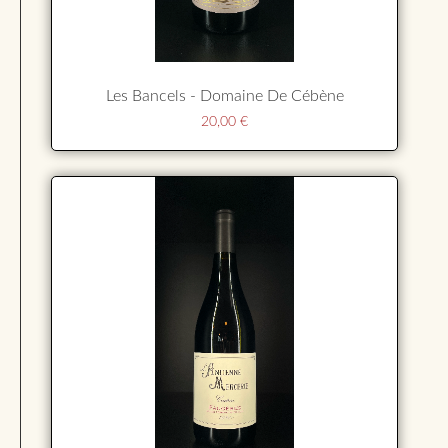
Les Bancels - Domaine De Cébène
20,00
€