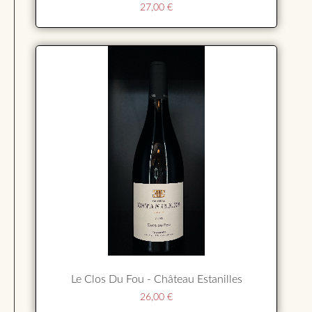
27,00
€
Le Clos Du Fou - Château Estanilles
26,00
€