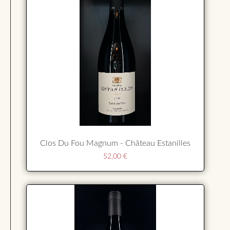
Clos Du Fou Magnum - Château Estanilles
52,00
€