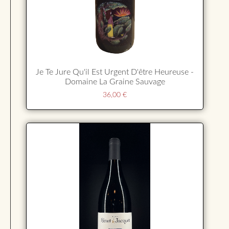
Je Te Jure Qu'il Est Urgent D'être Heureuse -
Domaine La Graine Sauvage
36,00
€