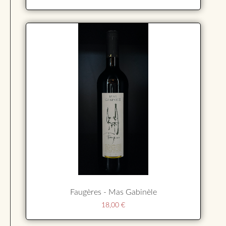
Faugères - Mas Gabinèle
18,00
€