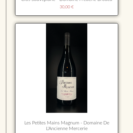
30,00
€
Les Petites Mains Magnum - Domaine De
L'Ancienne Mercerie