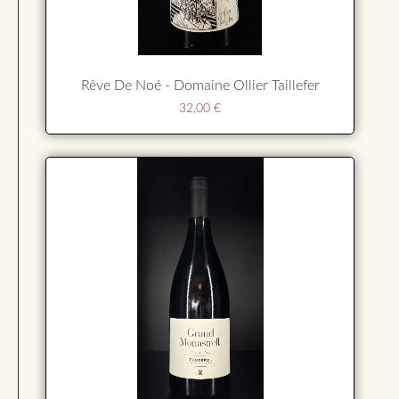
Rêve De Noé - Domaine Ollier Taillefer
32,00
€