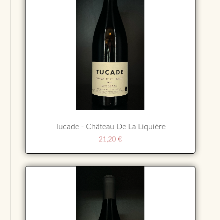
Tucade - Château De La Liquière
21,20
€