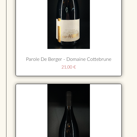
Parole De Berger - Domaine Cottebrune
21,00
€