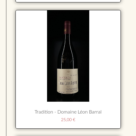
Tradition - Domaine Léon Barral
25,00
€